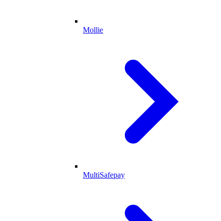
Mollie
MultiSafepay